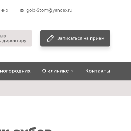
очно
gold-Stom@yandex.ru
зыв
Записаться на приём
ь директору
иногородних
О клинике
Контакты