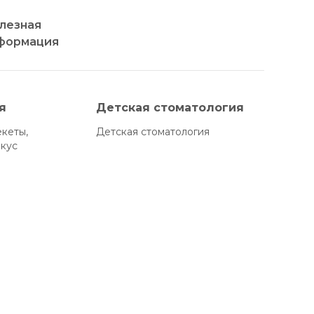
лезная
формация
я
Детская стоматология
екеты,
Детская стоматология
икус