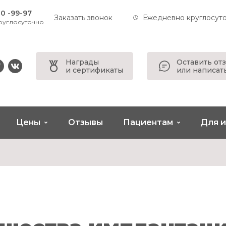
20 -99-97
Заказать звонок
Ежедневно круглосут
руглосуточно
Награды
Оставить от
и сертификаты
или написат
pp
legram
vkontakte
Цены
Отзывы
Пациентам
Для 