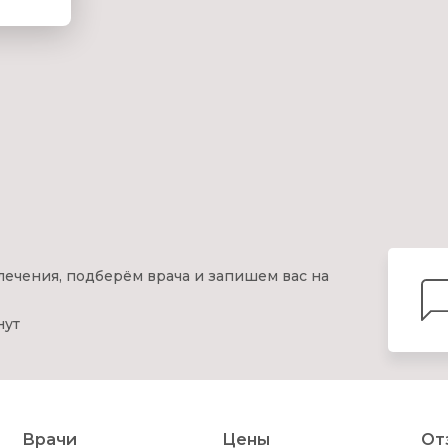
лечения, подберём врача и запишем вас на
нут
Врачи
Цены
От