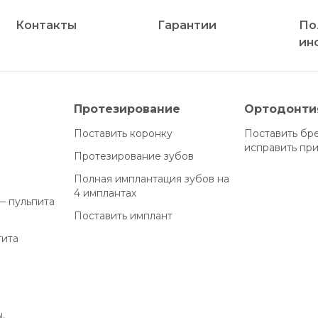
Контакты
Гарантии
По
ин
Протезирование
Ортодонти
Поставить коронку
Поставить бр
исправить пр
Протезирование зубов
Полная имплантация зубов на
4 имплантах
— пульпита
Поставить имплант
тита
,