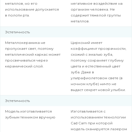
металлов, но его
негативное воздействие на
использование допускается
организм человека. Не
в полоти рта.
содержит тяжелой группы
металлов.
Эстетичность
Металлокерамика не
Цирконий имеет
пропускает свет, поэтому
коэффициент прозрачности,
металлический каркас может
схожий с эмалью зуба,
просвечиваться через
поэтому сохраняет глубину
керамический слой.
цвета и естественный цвет
зуба. Даже в
ультрафиолетовом свете (в
ночном клубе) ничто не
выдаст секрет новой улыбки.
Эстетичность
Модель изготавливается
Изготавливается с
зубным техником вручную
использованием технологии
Cad Cam при которой
модель сканируется лазером