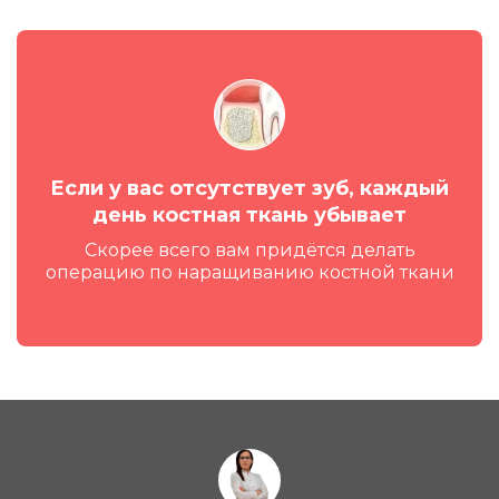
Нарушение речи
«Я ПЯВЕСЯЛ СЮБУ В СКАФ»
Если у вас отсутствует зуб, каждый
Проблемы с пищеварением
день костная ткань убывает
Скорее всего вам придётся делать
операцию по наращиванию костной ткани
Психологические проблемы